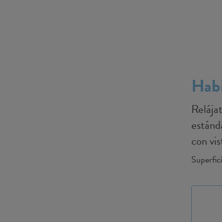
Habi
Relája
estánda
con vis
Superfic