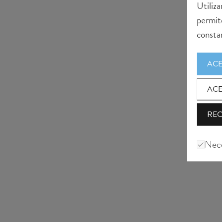
Utiliza
permit
consta
ACE
ACE
RE
Nece